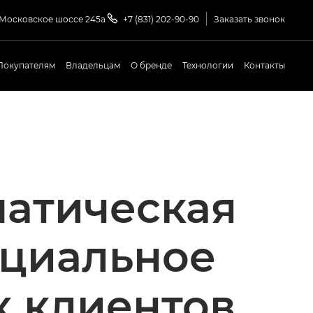
 Московское шоссе 245а
+7 (831) 202-90-90
Заказать звонок
Покупателям
Владельцам
О бренде
Технологии
Контакты
матическая
ециальное
х клиентов