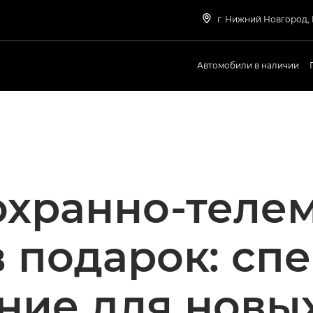
г. Нижний Новгород,
Автомобили в наличии
хранно-теле
в подарок: сп
ие для новы