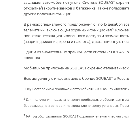
защищает автомобиль от угона. Система SOUEAST охранн
открытие/закрытие замков и багажника. Также пользоват
другие полезные функции.
В рамках специального предложения с 1 по 15 декабря в
3
телематики, включающей охранный функционал
. Ключе
попытках несанкционированного доступа и возможность 
(аварии, движения, крена и наклона), дистанционную по
Одним из значительных преимуществ системы SOUEAST о
средства.
Мобильное приложение SOUEAST охранно-телематическая 
Всю актуальную информацию о бренде SOUEAST в Росси
1
Осуществлённой продажей автомобиля SOUEAST считается: на
2
Для получения подарка клиенту необходимо обратиться к о
безвозмездной основе и по желанию клиенту установит. Перио
3
1-й год обслуживания SOUEAST охранно-телематическая систе