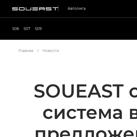
Автолига
S06
S07
S09
Главная
Новости
SOUEAST о
система 
предложен