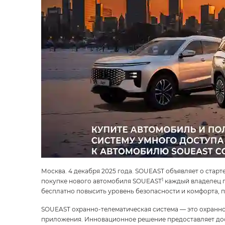
Москва. 4 декабря 2025 года. SOUEAST объявляет о старт
1
покупке нового автомобиля SOUEAST
каждый владелец п
бесплатно повысить уровень безопасности и комфорта, 
SOUEAST охранно-телематическая система — это охранн
приложения. Инновационное решение предоставляет досту