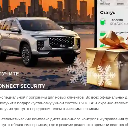
е специальной программы для новых клиентов. Во всех официальных дил
олучит в подарок установку умной системы SOUEAST охранно-телема
получив доступ к передовым телематическим сервисам.
о-телематический комплекс дистанционного контроля и управления
п к облачным сервисам, где в режиме реального времени ведется сб