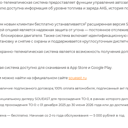
о-телематическая система предоставляет функции управления автозап
елю доступна информация об уровне топлива и заряда АКБ, история п
2
сем новым клиентам бесплатно устанавливается
расширенная версия S
вой опцией является надежная защита от угона — постоянное отслеж
блокировки двигателя. Также система включает идентификационную м
становку и снятие с охраны и поддерживается круглосуточным диспет
хранно-телематическая система является возможность получения до
система доступно для скачивания в App Store и Google Play.
и можно найти на официальном сайте
soueast.ru
.
личие подписанного договора; 100% оплата автомобиля; подписанный акт 
фициальному дилеру SOUEAST для прохождения ТО-0, в рамках которого дил
д прохождения ТО-0: с 01 декабря 2025 до 30 июня 2026 года или до достиж
ма — бесплатно. Начиная со 2-го года обслуживания — 5 000 рублей в год.