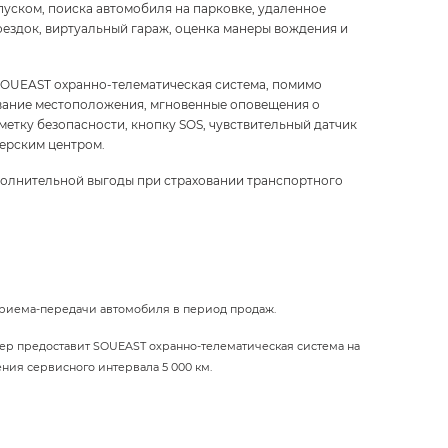
уском, поиска автомобиля на парковке, удаленное
оездок, виртуальный гараж, оценка манеры вождения и
OUEAST охранно-телематическая система, помимо
ивание местоположения, мгновенные оповещения о
етку безопасности, кнопку SOS, чувствительный датчик
черским центром.
полнительной выгоды при страховании транспортного
приема-передачи автомобиля в период продаж.
ер предоставит SOUEAST охранно-телематическая система на
ения сервисного интервала 5 000 км.