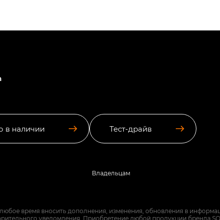
а
о в наличии
Тест-драйв
Владельцам
 любое время вносить дополнения, изменения, обновления в информац
арительного уведомления. Приобретение любой продукции бренда SO