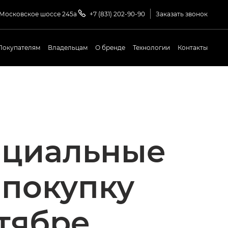
 Московское шоссе 245а
+7 (831) 202-90-90
Заказать звонок
Покупателям
Владельцам
О бренде
Технологии
Контакты
ециальные
 покупку
тябре