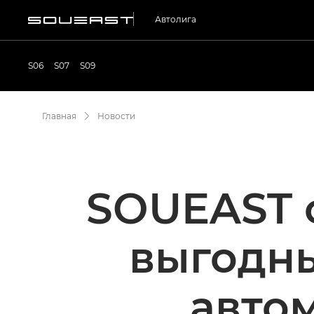
Автолига
S06
S07
S09
Главная
Новости
SOUEAST 
выгодны
авто