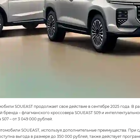
омобили SOUEAST продолжает свое действие в сентябре 2025 года. В 
 бренда – флагманского кроссовера SOUEAST S09 и интеллектуальног
 S07 – от 3 049 000 рублей.
втомобили SOUEAST, используя дополнительные преимущества. При с
оступна выгода в размере до 350 000 рублей, также действует прогр