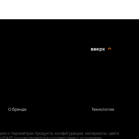
вверх
О бренде
Технологии
ию о параметрах продукта, конфигурации, материалы, цвета
UEAST осуществляется в соответствии с условиями